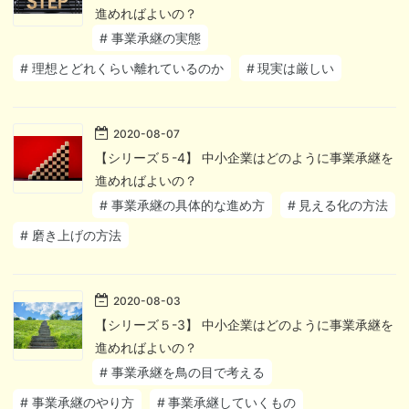
進めればよいの？
#
事業承継の実態
#
理想とどれくらい離れているのか
#
現実は厳しい
2020
-
08
-
07
【シリーズ５-4】 中小企業はどのように事業承継を
進めればよいの？
#
事業承継の具体的な進め方
#
見える化の方法
#
磨き上げの方法
2020
-
08
-
03
【シリーズ５-3】 中小企業はどのように事業承継を
進めればよいの？
#
事業承継を鳥の目で考える
#
事業承継のやり方
#
事業承継していくもの